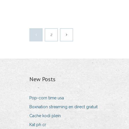
1
2
New Posts
Pop-corn time usa
Boxnation streaming en direct gratuit
Cache kodi plein
Kat ph cr