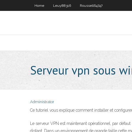
Home
Leuy88316
Roussell64747
Serveur vpn sous w
Administrator
Ce tutoriel vous explique comment installer et configur
Le serveur VPN est maintenant opérationnel, par défaut l’a
distant. Dans un environnement de grande taille cette ma