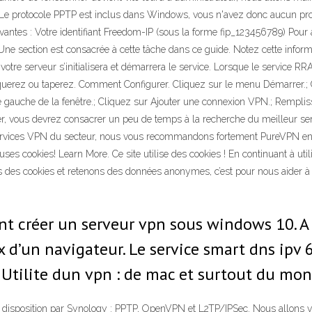
e protocole PPTP est inclus dans Windows, vous n'avez donc aucun progr
vantes : Votre identifiant Freedom-IP (sous la forme fip_123456789) Pou
ne section est consacrée à cette tâche dans ce guide. Notez cette informa
 votre serveur s’initialisera et démarrera le service. Lorsque le service
iquerez ou taperez. Comment Configurer. Cliquez sur le menu Démarrer.; 
 gauche de la fenêtre.; Cliquez sur Ajouter une connexion VPN.; Rempliss
, vous devrez consacrer un peu de temps à la recherche du meilleur se
 services VPN du secteur, nous vous recommandons fortement PureVPN en 
s cookies! Learn More. Ce site utilise des cookies ! En continuant à uti
ons des cookies et retenons des données anonymes, c’est pour nous aider 
t créer un serveur vpn sous windows 10. A 
ix d’un navigateur. Le service smart dns ipv
s. Utilite dun vpn : de mac et surtout du mon
à disposition par Synology : PPTP, OpenVPN et L2TP/IPSec. Nous allons v