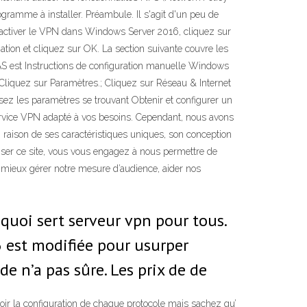
amme à installer. Préambule. Il s'agit d'un peu de
r activer le VPN dans Windows Server 2016, cliquez sur
tion et cliquez sur OK. La section suivante couvre les
 RRAS est Instructions de configuration manuelle Windows
Cliquez sur Paramètres.; Cliquez sur Réseau & Internet
ez les paramètres se trouvant Obtenir et configurer un
rvice VPN adapté à vos besoins. Cependant, nous avons
raison de ses caractéristiques uniques, son conception
liser ce site, vous vous engagez à nous permettre de
à mieux gérer notre mesure d’audience, aider nos
quoi sert serveur vpn pour tous.
 6 est modifiée pour usurper
de n’a pas sûre. Les prix de de
oir la configuration de chaque protocole mais sachez qu’