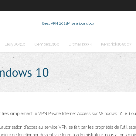
Best VPN 2021
Mise à jour gbox
Leuy88316
Gembe31388
Ditmars3334
Kendricks85067
indows 10
er très simplement le VPN Private Internet Access sur Windows 10, 8.1 ou 
utorisation d’accès au service VPN se fait par les propriétés de l’utilisat
nière de fonctionner devient vite lourd à administrateur, nous allons main