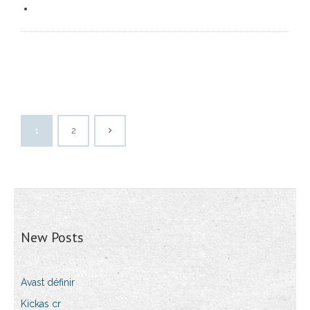
1
2
New Posts
Avast définir
Kickas cr