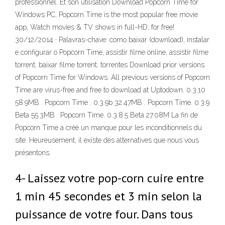
professionnel. Et son utilisation Download Popcorn Time for
Windows PC, Popcorn Time is the most popular free movie
app, Watch movies & TV shows in full-HD, for free!
30/12/2014 · Palavras-chave: como baixar (download), instalar
e configurar o Popcorn Time, assistir filme online, assistir filme
torrent, baixar filme torrent, torrentes Download prior versions
of Popcorn Time for Windows. All previous versions of Popcorn
Time are virus-free and free to download at Uptodown. 0.3.10
58.9MB . Popcorn Time . 0.3.9b 32.47MB . Popcorn Time. 0.3.9
Beta 55.3MB . Popcorn Time. 0.3.8.5 Beta 27.08M La fin de
Popcorn Time a créé un manque pour les inconditionnels du
site. Heureusement, il existe des alternatives que nous vous
présentons.
4- Laissez votre pop-corn cuire entre
1 min 45 secondes et 3 min selon la
puissance de votre four. Dans tous