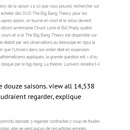
ry de la saison 1 à 10 que vous pouvez rechercher sur
ez acheter des DVD The Big Bang Theory pour les
n après saison, on tourne en rond et le show devient
 sitcom américaine Chuck Lorre et Bill Prady quatre
n cours et si le The Big Bang Theory est disponible sur
le établit par ses observations au télescope en 1924 la
r que l’Univers dans son entier était en expansion,
s mathématiciens appliqués, la grande question est « d'où
loqué par le big-bang. La théorie. L’univers renaitra t-il
 douze saisons. view all 14,538
draient regarder, explique
ionnists épiosde 3 regarder contracted 2 coup de foudre
sion, elle ne rend aucun de ces articles erronés.