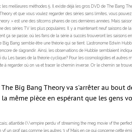
s meilleures méthodes 5. Il existe déjà les gros DVD de The Bang Theo
 Theory et que vous voulez regarder des séries sans limites, vous pouv
 Theory » est une des sitcoms phares de ces dernières années. Mais saiso
e des séries TV les plus populaires. Il y a maintenant neuf saisons de la
t ça se passe, où les fans de la série à succès trouveront les saisons e
 Le Big Bang semble être une théorie qui se tient. L’astronome Edwin Hubb
encore de s’agrandir. Ainsi, les observations de Hubble semblaient indique
jailli du Les bases de la théorie cyclique? Pour les cosmologistes et autre
 à regarder où on va et tracer le chemin inverse. Or le chemin se trouve b
he Big Bang Theory va s'arrêter au bout de
a même pièce en espérant que les gens vou
ais; atlantide l\\empire perdu vf streaming the meg movie vf the perfect
 vf un prof pas comme les autres 3 vf Mais en ce qui concerne cette émis