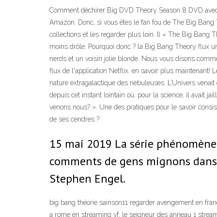
Comment déchirer Big DVD Theory Season 8 DVD avec le
Amazon. Donc, si vous êtes le fan fou de The Big Bang
collections et les regarder plus loin. Il « The Big Bang
moins drôle. Pourquoi donc ? la Big Bang Theory flux un
nerds et un voisin jolie blonde. Nous vous disons commen
flux de l'application Netflix. en savoir plus maintenant!
nature extragalactique des nébuleuses. L’Univers venait 
depuis cet instant lointain où, pour la science, il avait 
venons nous? ». Une des pratiques pour le savoir consiste
de ses cendres ?
15 mai 2019 La série phénomène T
comments de gens mignons dans l
Stephen Engel.
big bang théorie sainson11 regarder avengement en franc
a rome en streaming vf; le seigneur des anneau 1 stream