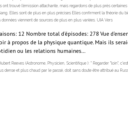
t trouvé l’émission attachante, mais regardons de plus près certaines d
 Bang. Elles sont de plus en plus précises Elles confirment la théorie du 
s données viennent de sources de plus en plus variées. UIA Vers
aisons: 12 Nombre total d’épisodes: 278 Vue d’ense
oir à propos de la physique quantique. Mais ils sera
quotidien ou les relations humaines…
Hubert Reeves (Astronome, Physicien, Scientifique ): " Regarder "loin", c'est
lus dense et plus chaud par le passé, doit sans doute être attribué au Rus