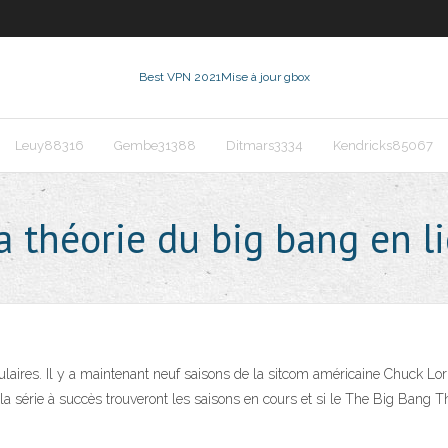
Best VPN 2021
Mise à jour gbox
Leuy88316
Gembe31388
Ditmars3334
Kendricks85067
 théorie du big bang en l
aires. Il y a maintenant neuf saisons de la sitcom américaine Chuck Lorre
série à succès trouveront les saisons en cours et si le The Big Bang Theo