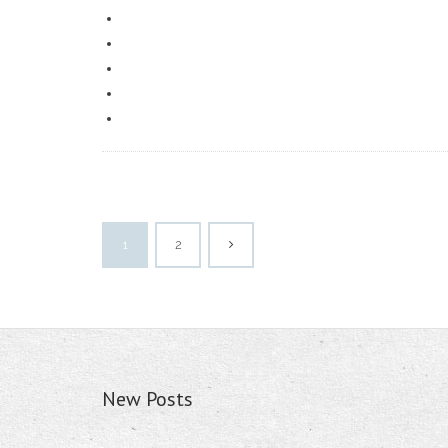
1
2
New Posts