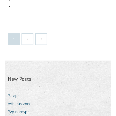
1
2
New Posts
Pia apk
Avis trustzone
P2p nordvpn